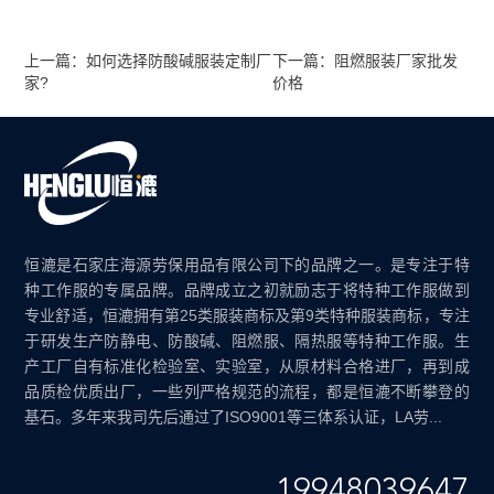
上一篇：如何选择防酸碱服装定制厂
下一篇：阻燃服装厂家批发
家?
价格
恒漉是石家庄海源劳保用品有限公司下的品牌之一。是专注于特
种工作服的专属品牌。品牌成立之初就励志于将特种工作服做到
专业舒适，恒漉拥有第25类服装商标及第9类特种服装商标，专注
于研发生产防静电、防酸碱、阻燃服、隔热服等特种工作服。生
产工厂自有标准化检验室、实验室，从原材料合格进厂，再到成
品质检优质出厂，一些列严格规范的流程，都是恒漉不断攀登的
基石。多年来我司先后通过了ISO9001等三体系认证，LA劳...
19948039647