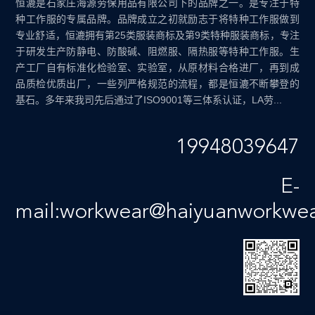
恒漉是石家庄海源劳保用品有限公司下的品牌之一。是专注于特
种工作服的专属品牌。品牌成立之初就励志于将特种工作服做到
专业舒适，恒漉拥有第25类服装商标及第9类特种服装商标，专注
于研发生产防静电、防酸碱、阻燃服、隔热服等特种工作服。生
产工厂自有标准化检验室、实验室，从原材料合格进厂，再到成
品质检优质出厂，一些列严格规范的流程，都是恒漉不断攀登的
基石。多年来我司先后通过了ISO9001等三体系认证，LA劳...
19948039647
E-
mail:workwear@haiyuanworkwe